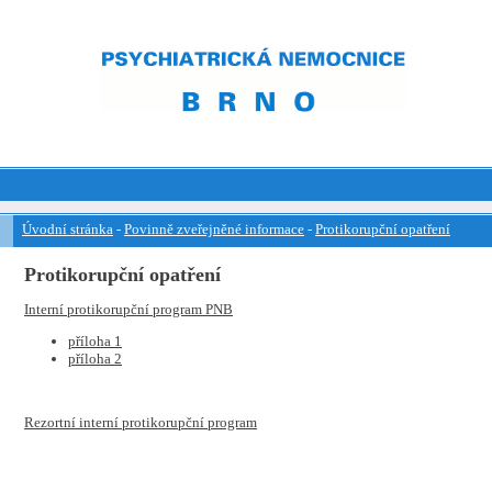
Úvodní stránka
-
Povinně zveřejněné informace
-
Protikorupční opatření
Protikorupční opatření
Interní protikorupční program PNB
příloha 1
příloha 2
Rezortní interní protikorupční program