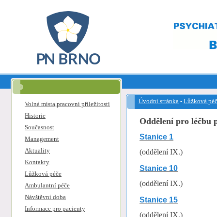
Úvodní stránka
-
Lůžková pé
Volná místa,pracovní příležitosti
Historie
Oddělení pro léčbu 
Současnost
Stanice 1
Management
Aktuality
(oddělení IX.)
Kontakty
Stanice 10
Lůžková péče
(oddělení IX.)
Ambulantní péče
Návštěvní doba
Stanice 15
Informace pro pacienty
(oddělení IX.)