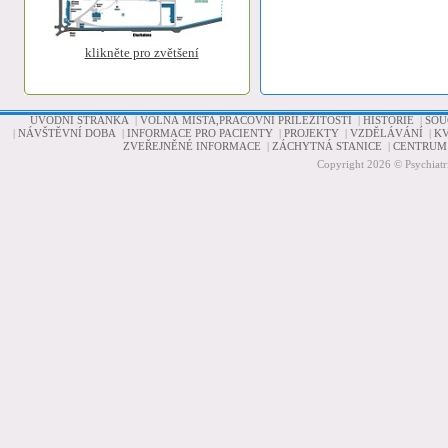
klikněte pro zvětšení
ÚVODNÍ STRÁNKA
|
VOLNÁ MÍSTA,PRACOVNÍ PŘÍLEŽITOSTI
|
HISTORIE
|
SOU
|
NÁVŠTĚVNÍ DOBA
|
INFORMACE PRO PACIENTY
|
PROJEKTY
|
VZDĚLÁVÁNÍ
|
KV
ZVEŘEJNĚNÉ INFORMACE
|
ZÁCHYTNÁ STANICE
|
CENTRUM 
Copyright 2026 © Psychiatr