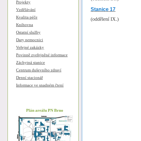
Projekty
Stanice 17
Vzdělávání
Kvalita péče
(oddělení IX.)
Knihovna
Ostatní služby
Dary nemocnici
Veřejné zakázky
Povinně zveřejněné informace
Záchytná stanice
Centrum duševního zdraví
Denní stacionář
Informace ve snadném čtení
Plán areálu PN Brno