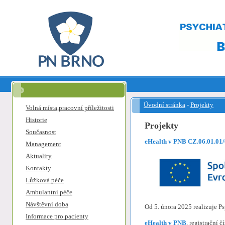
Úvodní stránka
-
Projekty
Volná místa,pracovní příležitosti
Historie
Projekty
Současnost
eHealth v PNB CZ.06.01.01
Management
Aktuality
Kontakty
Lůžková péče
Ambulantní péče
Návštěvní doba
Od 5. února 2025 realizuje P
Informace pro pacienty
eHealth v PNB
, registrační