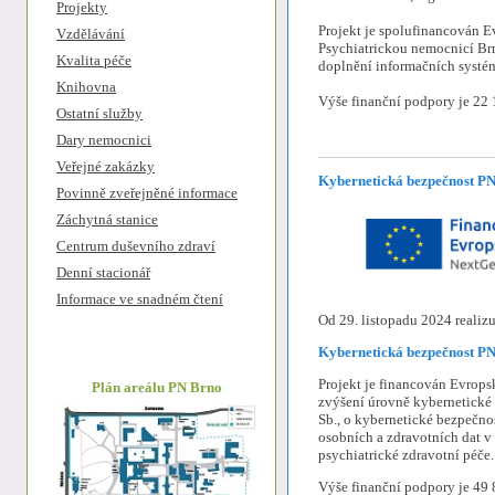
Projekty
Projekt je spolufinancován E
Vzdělávání
Psychiatrickou nemocnicí Brn
Kvalita péče
doplnění informačních systém
Knihovna
Výše finanční podpory je 22
Ostatní služby
Dary nemocnici
Veřejné zakázky
Kybernetická bezpečnost PN
Povinně zveřejněné informace
Záchytná stanice
Centrum duševního zdraví
Denní stacionář
Informace ve snadném čtení
Od 29. listopadu 2024 realiz
Kybernetická bezpečnost P
Projekt je financován Evrops
Plán areálu PN Brno
zvýšení úrovně kybernetické 
Sb., o kybernetické bezpečno
osobních a zdravotních dat 
psychiatrické zdravotní péče.
Výše finanční podpory je 49