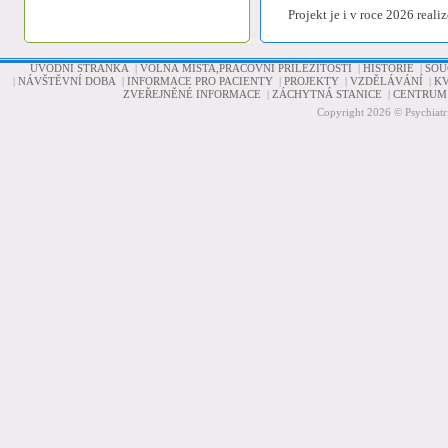
Projekt je i v roce 2026 real
ÚVODNÍ STRÁNKA
|
VOLNÁ MÍSTA,PRACOVNÍ PŘÍLEŽITOSTI
|
HISTORIE
|
SOU
|
NÁVŠTĚVNÍ DOBA
|
INFORMACE PRO PACIENTY
|
PROJEKTY
|
VZDĚLÁVÁNÍ
|
KV
ZVEŘEJNĚNÉ INFORMACE
|
ZÁCHYTNÁ STANICE
|
CENTRUM 
Copyright 2026 © Psychiatr