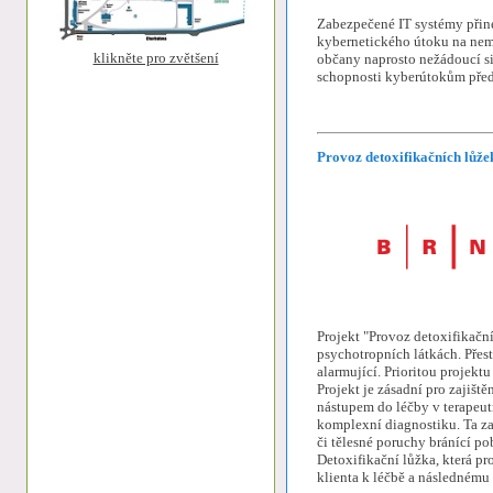
Zabezpečené IT systémy přine
kybernetického útoku na nem
klikněte pro zvětšení
občany naprosto nežádoucí si
schopnosti kyberútokům před
Provoz detoxifikačních lůže
Projekt "Provoz detoxifikač
psychotropních látkách. Přest
alarmující. Prioritou projek
Projekt je zásadní pro zajiš
nástupem do léčby v terapeuti
komplexní diagnostiku. Ta za
či tělesné poruchy bránící po
Detoxifikační lůžka, která pr
klienta k léčbě a následnému